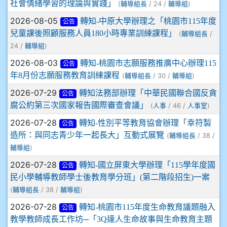
社會情緒學習的理論與實踐」
(
/ 24 /
)
輔導組長
輔導組
2026-08-05
轉知-中原大學辦理之「桃園市115年度
公告
兒童課後照顧服務人員180小時專業訓練課程」
(
/
輔導組長
24 /
)
輔導組
2026-08-03
轉知-桃園市志願服務推廣中心辦理115
公告
年8月份志願服務教育訓練課程
(
/ 30 /
)
輔導組長
輔導組
2026-07-29
轉知法務部辦理「中華民國聯合國反貪
公告
腐公約第三次國家報告國際審查會議」
(
/ 46 /
)
人事
人事室
2026-07-28
轉知-性別平等教育協會辦理「幸符製
公告
造所：與同志青少年一起長大」互動式展覽
(
/ 38 /
輔導組長
)
輔導組
2026-07-28
轉知-國立屏東大學辦理「115學年度國
公告
民小學輔導教師學士後教育學分班」(第二階段招生)一案
(
/ 38 /
)
輔導組長
輔導組
2026-07-28
轉知-桃園市115年度生命教育議題融入
公告
教學教師成長工作坊─「3Q達人生命故事與生命教育主題