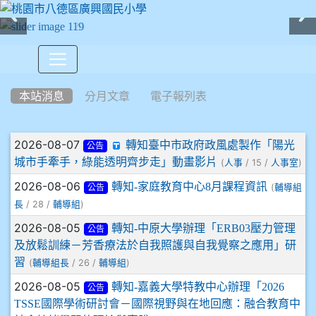
:::
本站消息
分月文章
電子報列表
文章列表
2026-08-07
轉知臺中市政府政風處製作「陽光
公告
城市手牽手，綠能透明齊步走」動畫影片
(
/ 15 /
)
人事
人事室
2026-08-06
轉知-家庭教育中心8月課程資訊
(
輔導組
公告
/ 28 /
)
長
輔導組
2026-08-05
轉知-中原大學辦理「ERB03壓力管理
公告
及放鬆訓練－芳香療法於自我照護與自我覺察之應用」研
習
(
/ 26 /
)
輔導組長
輔導組
2026-08-05
轉知-嘉義大學特教中心辦理「2026
公告
TSSE國際學術研討會－國際視野與在地回應：融合教育中