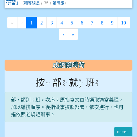
研習」
(
/ 35 /
)
輔導組長
輔導組
(current)
«
‹
1
2
3
4
5
6
7
8
9
10
›
»
:::
成語隨時背
按
部
就
班
ㄐ
ㄅ
ㄅ
ㄢ
ˋ
ˋ
ˋ
ㄧ
ㄨ
ㄢ
ㄡ
部，類別；班，次序。原指寫文章時選取適當義理，
加以編排順序。後指做事按照部署，依次進行。也可
指依照老規矩辦事。
more...