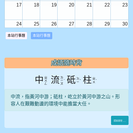
17
18
19
20
21
22
23
24
25
26
27
28
29
30
本站行事曆
本站行事曆
31
1
2
3
4
5
6
:::
成語隨時背
中
流
砥
柱
ㄓ
ㄌ
ㄉ
ㄓ
ˊ
ˇ
ˋ
ㄨ
ㄧ
ㄧ
ㄨ
ㄥ
ㄡ
中流，指黃河中游；砥柱，屹立於黃河中游之山。形
容人在艱難動盪的環境中能擔當大任。
more...