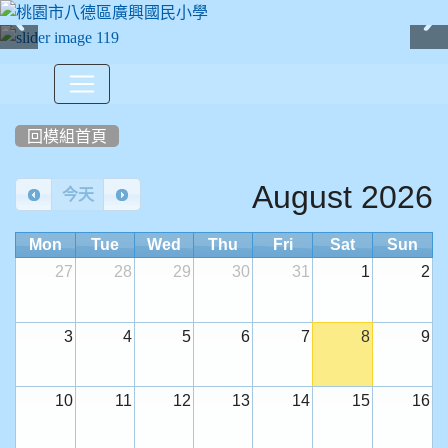
:::
回模組首頁
Calendar
August 2026
今天
Mon
Tue
Wed
Thu
Fri
Sat
Sun
27
28
29
30
31
1
2
3
4
5
6
7
8
9
10
11
12
13
14
15
16