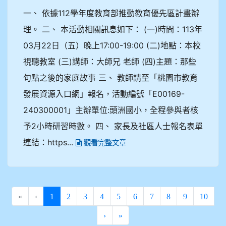
一、 依據112學年度教育部推動教育優先區計畫辦
理。 二、 本活動相關訊息如下： (一)時間：113年
03月22日（五）晚上17:00-19:00 (二)地點：本校
視聽教室 (三)講師：大師兄 老師 (四)主題：那些
句點之後的家庭故事 三、 教師請至「桃園市教育
發展資源入口網」報名，活動編號「E00169-
240300001」主辦單位:頭洲國小，全程參與者核
予2小時研習時數。 四、 家長及社區人士報名表單
連結：https...
觀看完整文章
(current)
«
‹
1
2
3
4
5
6
7
8
9
10
›
»