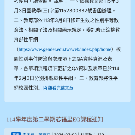
考使用，請查照。 說明： 一、依據教育部115年3
月3日臺教學(三)字第1152800882號書函辦理。
二、教育部依113年3月8日修正生效之性別平等教
育法、相關子法及相關函示規定，委託修正綜整教
育部性平網
（
）校
https://www.gender.edu.tw/web/index.php/home
園性別事件防治與處理項下之QA資料資源及表
單，各單項流程項下更新之QA資料及表單已於114
年2月3日分別掛載於性平網。 三、教育部將性平
網校園性別...
觀看完整文章
114學年度第二學期芯福里EQ課程通知
-
| 2026-03-02 | 點閱數： 139
李孟穎
輔導室
重要