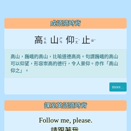
:::
成語隨時背
高
山
仰
止
ㄍ
ㄕ
ㄧ
ˇ
ㄓ
ˇ
ㄠ
ㄢ
ㄤ
高山，巍峨的高山，比喻道德高尚。句謂巍峨的高山
可以仰望，形容崇高的德行，令人景仰。亦作「高山
仰之」。
more...
課室英語隨時背
Follow me, please.
請跟著我.