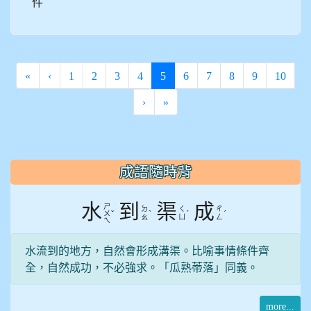
件
(current)
«
‹
1
2
3
4
5
6
7
8
9
10
›
»
:::
成語隨時背
水
到
渠
成
ㄕ
ㄉ
ㄑ
ㄔ
ˇ
ˋ
ˊ
ˊ
ㄨ
ㄠ
ㄩ
ㄥ
ㄟ
水流到的地方，自然會形成溝渠。比喻事情條件齊
全，自然成功，不必強求。「瓜熟蒂落」同義。
more...