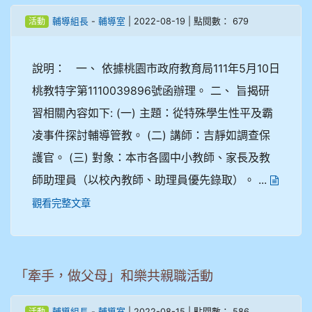
-
| 2022-08-19 | 點閱數： 679
輔導組長
輔導室
活動
說明： 一、 依據桃園市政府教育局111年5月10日
桃教特字第1110039896號函辦理。 二、 旨揭研
習相關內容如下: (一) 主題：從特殊學生性平及霸
凌事件探討輔導管教。 (二) 講師：吉靜如調查保
護官。 (三) 對象：本市各國中小教師、家長及教
師助理員（以校內教師、助理員優先錄取）。 ...
觀看完整文章
「牽手，做父母」和樂共親職活動
-
| 2022-08-15 | 點閱數： 586
輔導組長
輔導室
活動