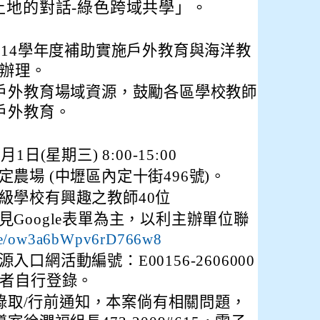
土地的對話-綠色跨域共學」。
114學年度補助實施戶外教育與海洋教
業辦理。
戶外教育場域資源，鼓勵各區學校教師
戶外教育。
日(星期三) 8:00-15:00
農場 (中壢區內定十街496號)。
級學校有興趣之教師40位
Google表單為主，以利主辦單位聯
.gle/ow3a6bWpv6rD766w8
口網活動編號：E00156-2606000
數者自行登錄。
l錄取/行前通知，本案倘有相關問題，