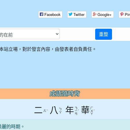
Facebook
Twitter
Google+
Pin
重整
本站立場，對於發言內容，由發表者自負責任。
成語隨時背
二
八
年
華
ㄋ
ㄏ
ㄅ
ㄦ
ˋ
ˊ
ˊ
ㄧ
ㄨ
ㄚ
ㄢ
ㄚ
美麗的時期。