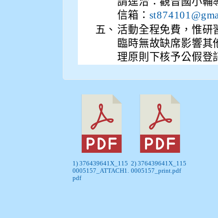
請逕洽：觀音國小輔導室
信箱：
st874101@gma
五、
活動全程免費，惟研
臨時無故缺席影響其
理原則下核予公假登
1) 376439641X_115
2) 376439641X_115
0005157_ATTACH1.
0005157_print.pdf
pdf