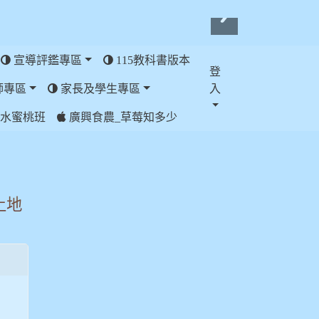
宣導評鑑專區
115教科書版本
登
師專區
家長及學生專區
入
水蜜桃班
廣興食農_草莓知多少
土地