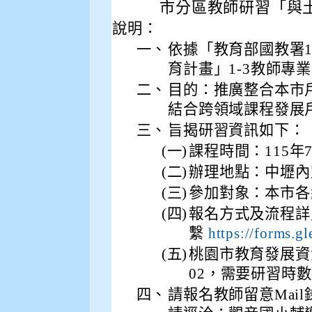
市分區教師研習「與
說明：
一、
依據「教育部國教署
育計畫」1-3教師專
二、
目的：推廣整合本市
結合跨領域課程發展
三、
旨揭研習資訊如下：
(一)
課程時間：115年7月1
(二)
辦理地點：中壢內定
(三)
參加對象：本市各
(四)
報名方式及流程詳見
繫
https://forms
(五)
桃園市教育發展資源入
02，需要研習時
四、
請報名教師留意Mai