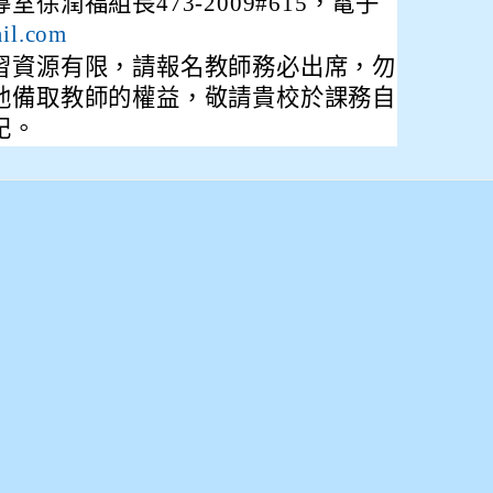
徐潤福組長473-2009#615，電子
il.com
習資源有限，請報名教師務必出席，勿
他備取教師的權益，敬請貴校於課務自
記。