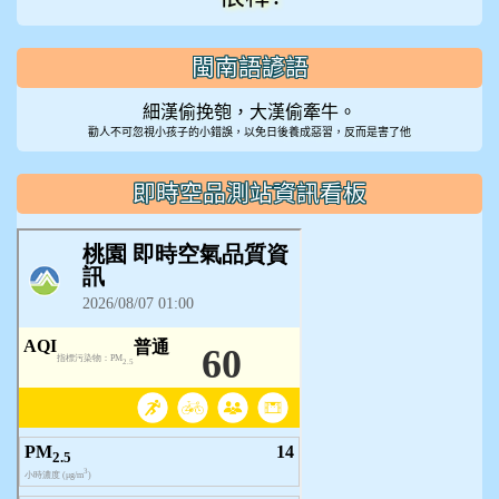
閩南語諺語
細漢偷挽匏，大漢偷牽牛。
勸人不可忽視小孩子的小錯誤，以免日後養成惡習，反而是害了他
即時空品測站資訊看板