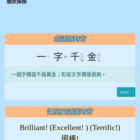
樹狀展開
:::
成語隨時背
一
字
千
金
ㄑ
ㄐ
ㄧ
ㄗ
ˋ
ㄧ
ㄧ
ㄢ
ㄣ
一個字價值千兩黃金；形容文字價值很高。
more...
課室英語隨時背
Brilliant! (Excellent! ) (Terrific!)
很棒!