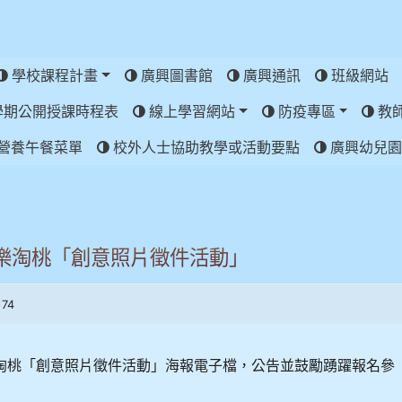
學校課程計畫
廣興圖書館
廣興通訊
班級網站
學期公開授課時程表
線上學習網站
防疫專區
教
營養午餐菜單
校外人士協助教學或活動要點
廣興幼兒園
孫樂淘桃「創意照片徵件活動」
 74
樂淘桃「創意照片徵件活動」海報電子檔，公告並鼓勵踴躍報名參