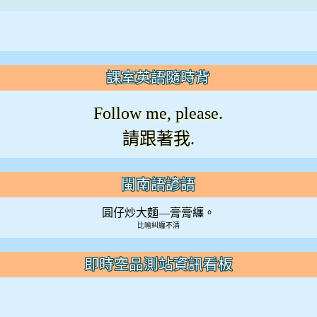
課室英語隨時背
Follow me, please.
請跟著我.
閩南語諺語
圓仔炒大麵—膏膏纏。
比喻糾纏不清
即時空品測站資訊看板