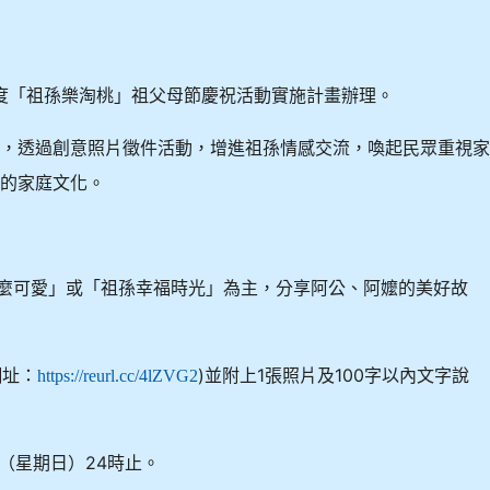
年度「祖孫樂淘桃」祖父母節慶祝活動實施計畫辦理。
誼，透過創意照片徵件活動，增進祖孫情感交流，喚起民眾重視
暖的家庭文化。
這麼可愛」或「祖孫幸福時光」為主，分享阿公、阿嬤的美好故
網址：
)並附上1張照片及100字以內文字說
https://reurl.cc/4lZVG2
。
日（星期日）24時止。