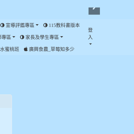
宣導評鑑專區
115教科書版本
登
師專區
家長及學生專區
入
水蜜桃班
廣興食農_草莓知多少