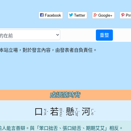
Facebook
Twitter
Google+
Pin
重整
本站立場，對於發言內容，由發表者自負責任。
成語隨時背
口
若
懸
河
ㄖ
ㄒ
ㄎ
ㄏ
ˇ
ˋ
ˊ
ˊ
ㄨ
ㄩ
ㄡ
ㄜ
ㄛ
ㄢ
喻人能言善辯。與「笨口拙舌、張口結舌、期期艾艾」相反。