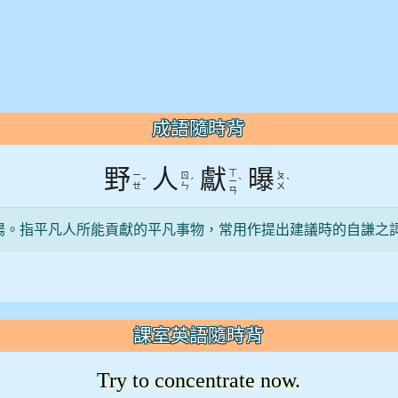
成語隨時背
野
人
獻
曝
ㄒ
ㄧ
ㄖ
ㄆ
ˇ
ˊ
ˋ
ˋ
ㄧ
ㄝ
ㄣ
ㄨ
ㄢ
陽。指平凡人所能貢獻的平凡事物，常用作提出建議時的自謙之
課室英語隨時背
Try to concentrate now.