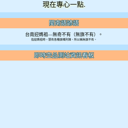
現在專心一點.
閩南語諺語
台南迎媽祖—無奇不有（無旗不有）。
指迎媽祖時，慧有各種旗幟列陣，所以稱無旗不有。
即時空品測站資訊看板