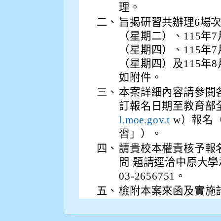
理。
二、
旨揭研習共辦理6場次
（星期二）、115年7
（星期四）、115年7
（星期四）及115年
如附件。
三、
本案詳細內容請參閱
訂報名日期至教育部
w）報名
l.moe.gov.t
習」）。
四、
請貴校本權責核予報
問 題請逕洽中原大
03-2656751。
五、
檢附本案來函及實施