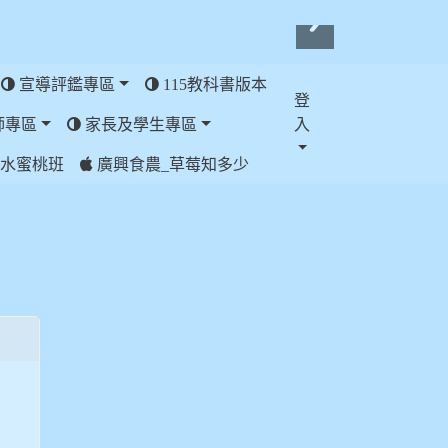
宣導評鑑專區
115教科書版本
登
師專區
家長及學生專區
入
水蜜桃班
廣興食農_草莓知多少