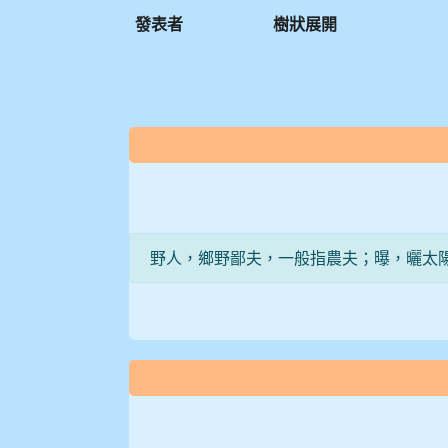
發表者
樹狀展開
:::
野人，鄉野鄙夫，一般指農夫；曝，曬太