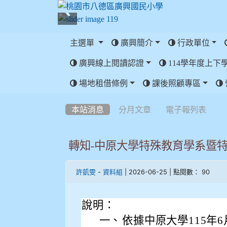
主選單
廣興簡介
行政單位
廣興線上閱讀認證
114學年度上下
:::
場地租借條例
課後照顧專區
:::
本站消息
分月文章
電子報列表
轉知-中原大學特殊教育學系暨
-
| 2026-06-25 | 點閱數： 90
許凱雯
資料組
說明：
一、
依據中原大學115年6月