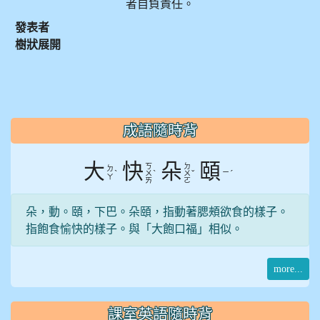
者自負責任。
發表者
樹狀展開
:::
成語隨時背
大
快
朵
頤
ㄎ
ㄉ
ㄉ
ˋ
ˋ
ˇ
ㄧ
ˊ
ㄨ
ㄨ
ㄚ
ㄞ
ㄛ
朵，動。頤，下巴。朵頤，指動著腮頰欲食的樣子。
指飽食愉快的樣子。與「大飽口福」相似。
more...
課室英語隨時背