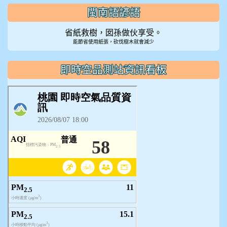
閩南語諺語
省紙救樹，囡孫做伙享受。
能節省使用紙張，砍伐樹木就會減少
即時空品測站資訊看板