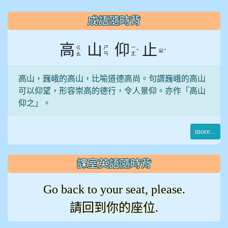
:::
成語隨時背
高
山
仰
止
ㄍ
ㄕ
ㄧ
ˇ
ㄓ
ˇ
ㄠ
ㄢ
ㄤ
高山，巍峨的高山，比喻道德高尚。句謂巍峨的高山
可以仰望，形容崇高的德行，令人景仰。亦作「高山
仰之」。
more...
課室英語隨時背
Go back to your seat, please.
請回到你的座位.