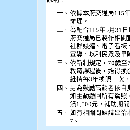
一、
依據本府交通局115年5
辦理。
二、
為配合115年5月3
府交通局已製作相關
社群媒體、電子看板、
宣導，以利民眾及早
三、
依新制規定，70歲至
教育課程後，始得換發
維持每3年換照一次
四、
另為鼓勵高齡者依自
如主動繳回所有駕照，
饋1,500元，補助期
五、
如有相關問題請逕洽本府交
7。