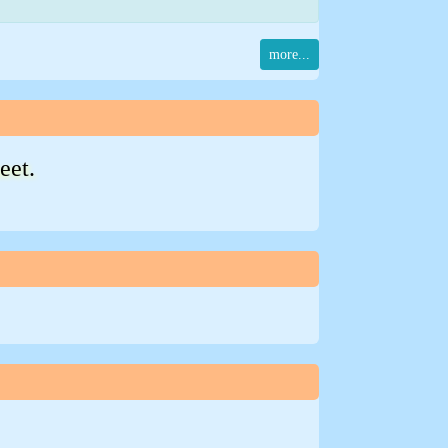
more...
eet.