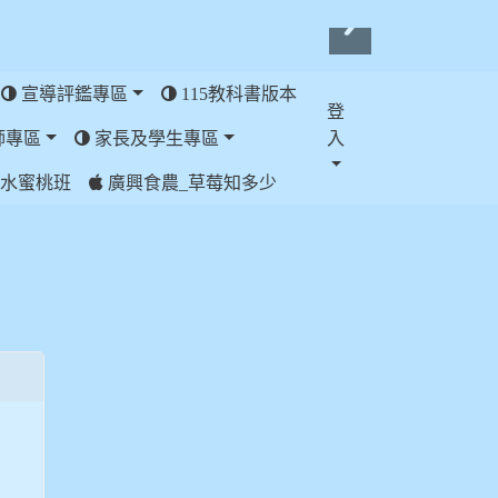
宣導評鑑專區
115教科書版本
登
師專區
家長及學生專區
入
水蜜桃班
廣興食農_草莓知多少