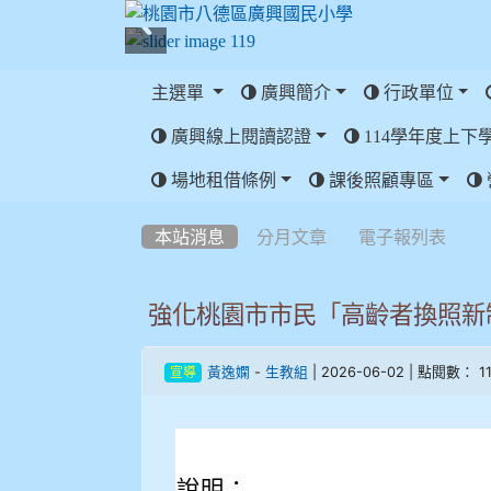
主選單
廣興簡介
行政單位
廣興線上閱讀認證
114學年度上下
:::
場地租借條例
課後照顧專區
:::
本站消息
分月文章
電子報列表
強化桃園市市民「高齡者換照新
-
| 2026-06-02 | 點閱數： 11
黃逸嫻
生教組
宣導
說明：