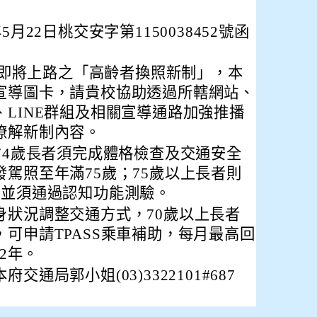
月22日桃交安字第1150038452號函
1日即將上路之「高齡者換照新制」，本
宣導圖卡，請貴校協助透過所轄網站、
LINE群組及相關宣導通路加強推播
瞭解新制內容。
74歲長者須完成體格檢查及交通安全
駕照至年滿75歲；75歲以上長者則
，並須通過認知功能測驗。
身狀況調整交通方式，70歲以上長者
可申請TPASS乘車補助，每月最高回
間2年。
通局郭小姐(03)3322101#687