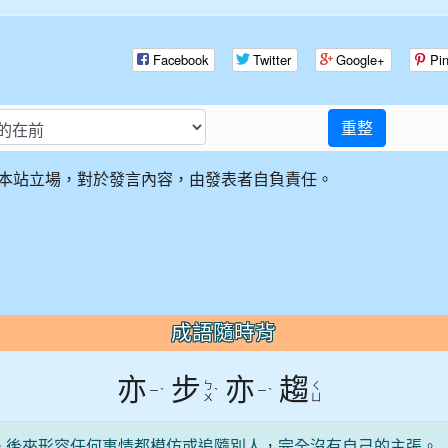
Facebook
Twitter
Google+
Pin
重整
本站立場，對於發言內容，由發表者自負責任。
成語隨時背
亦
步
亦
趨
ㄅ
ㄑ
ㄧ
ˋ
ˋ
ㄧ
ˋ
ㄨ
ㄩ
。後來形容任何事情都模仿或追隨別人，完全沒有自己的主張。