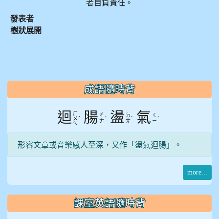
者自負責任。
發表者
樹狀展開
:::
成語隨時背
迴
腸
盪
氣
ㄏ
ㄔ
ㄉ
ㄑ
ˊ
ˊ
ˋ
ˋ
ㄨ
ㄤ
ㄤ
ㄧ
ㄟ
形容文章或音樂感人至深，又作「盪氣迴腸」。
more...
課室英語隨時背