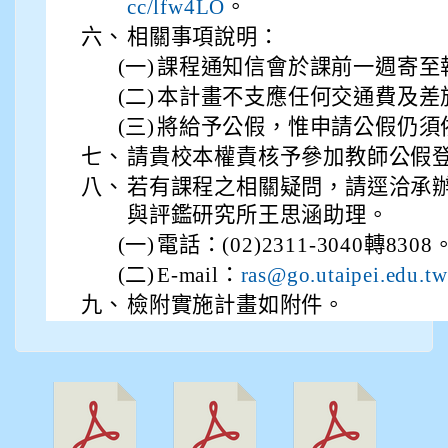
。
cc/lfw4LO
六、
相關事項說明：
(一)
課程通知信會於課前一週寄至
(二)
本計畫不支應任何交通費及差
(三)
將給予公假，惟申請公假仍須
七、
請貴校本權責核予參加教師公假
八、
若有課程之相關疑問，請逕洽承
與評鑑研究所王思涵助理。
(一)
電話：(02)2311-3040轉8308
(二)
E-mail：
ras@go.utaipei.edu.tw
九、
檢附實施計畫如附件。