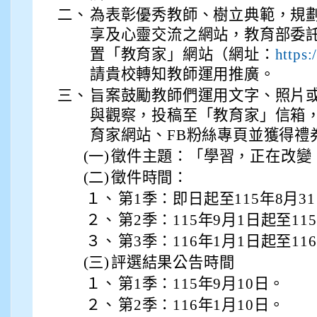
二、
為表彰優秀教師、樹立典範，規
享及心靈交流之網站，教育部委
置「教育家」網站（網址：
https:
請貴校轉知教師運用推廣。
三、
旨案鼓勵教師們運用文字、照片
與觀察，投稿至「教育家」信箱
育家網站、FB粉絲專頁並獲得禮
(一)
徵件主題：「學習，正在改變
(二)
徵件時間：
１、
第1季：即日起至115年8月3
２、
第2季：115年9月1日起至11
３、
第3季：116年1月1日起至11
(三)
評選結果公告時間
１、
第1季：115年9月10日。
２、
第2季：116年1月10日。