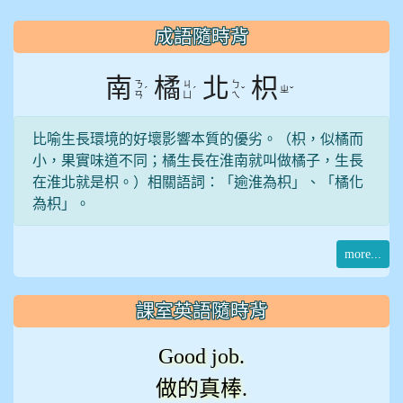
:::
成語隨時背
南
橘
北
枳
ㄋ
ㄐ
ㄅ
ˊ
ˊ
ˇ
ㄓ
ˇ
ㄢ
ㄩ
ㄟ
比喻生長環境的好壞影響本質的優劣。（枳，似橘而
小，果實味道不同；橘生長在淮南就叫做橘子，生長
在淮北就是枳。）相關語詞：「逾淮為枳」、「橘化
為枳」。
more...
課室英語隨時背
Good job.
做的真棒.