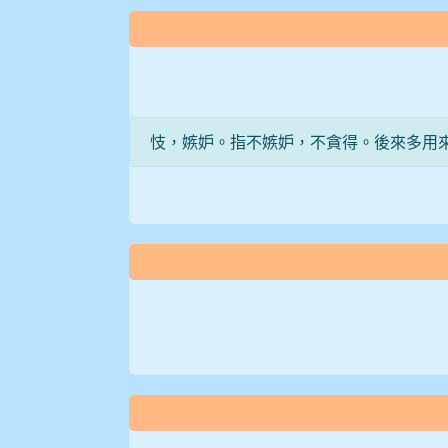
:::
忮，嫉妒。指不嫉妒，不貪得。後來多用