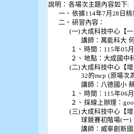
說明：
各場次主題內容如下:
一、
依據114年7月28日桃
二、
研習內容：
(一)
大成科技中心【一
講師：萬能科大 何
１、
時間：115年05
２、
地點：大成國中
(二)
大成科技中心【增
32的mcp (原場
講師：八德國小 
１、
時間：115年06
２、
採線上辦理：goog
(三)
大成科技中心【增
球競賽初階場(一)
講師：威寧創新國