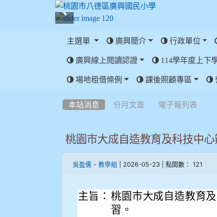
主選單
廣興簡介
行政單位
廣興線上閱讀認證
114學年度上下
:::
場地租借條例
課後照顧專區
:::
本站消息
分月文章
電子報列表
桃園市大成自造教育及科技中心辦
-
| 2026-05-23 | 點閱數： 121
吳盈儒
教學組
主旨：
桃園市大成自造教育及科
習。