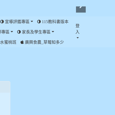
宣導評鑑專區
115教科書版本
登
師專區
家長及學生專區
入
水蜜桃班
廣興食農_草莓知多少