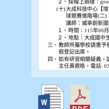
２、
採線上辦理：goog
(十)
大成科技中心【增
球競賽進階場(二)
講師：威寧創新國
１、
時間：115年06
２、
地點：大成國中
三、
教師所屬學校請惠予
假登記出席。
四、
如有研習相關疑義，
主任黃鼎皓，電話: 03- 