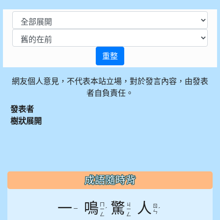
重整
網友個人意見，不代表本站立場，對於發言內容，由發表
者自負責任。
發表者
樹狀展開
:::
成語隨時背
一
鳴
驚
人
ㄇ
ㄐ
ㄖ
ㄧ
ˊ
ˊ
ㄧ
ㄧ
ㄣ
ㄥ
ㄥ