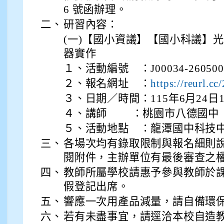
6 號函辦理。
二、
研習內容：
(一)【國小資議】【國小科議】光感
器實作
１、活動編號 ：J00034-260500
２、報名網址 ：
https://reurl.c
３、日期／時間：115年6月24日13:0
４、講師 ：桃園市八德國中
５、活動地點 ：龍潭國中科技
三、
各場次均有錄取限制與報名細則
閱附件，主辦單位有最後審查之
四、
教師所屬學校請惠予參與教師於課
假登記出席。
五、
響應一次用產品減量，請自備環
六、
若有未盡事宜，請逕洽本校自造