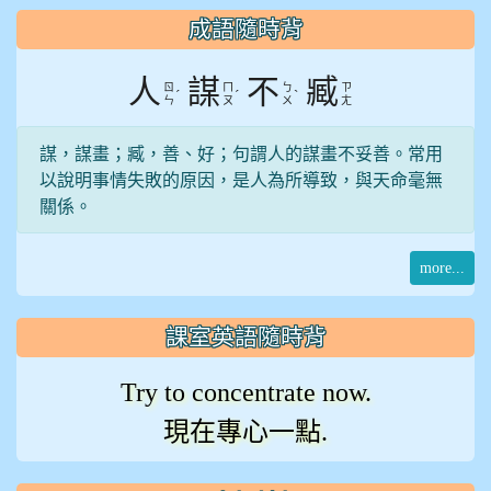
:::
成語隨時背
人
謀
不
臧
ㄖ
ㄇ
ㄅ
ㄗ
ˊ
ˊ
ˋ
ㄣ
ㄡ
ㄨ
ㄤ
謀，謀畫；臧，善、好；句謂人的謀畫不妥善。常用
以說明事情失敗的原因，是人為所導致，與天命毫無
關係。
more...
課室英語隨時背
Try to concentrate now.
現在專心一點.