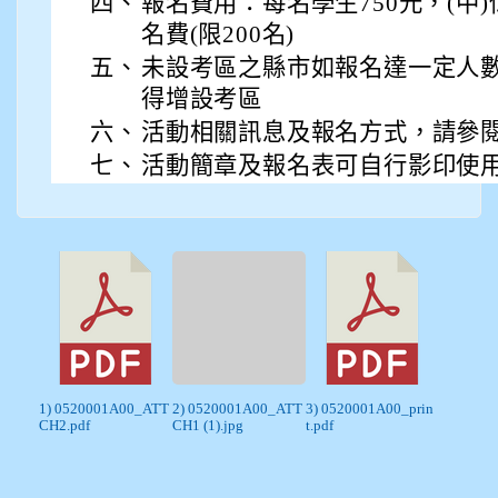
四、
報名費用：每名學生750元，(中
名費(限200名)
五、
未設考區之縣市如報名達一定人
得增設考區
六、
活動相關訊息及報名方式，請參
七、
活動簡章及報名表可自行影印使
1) 0520001A00_ATT
2) 0520001A00_ATT
3) 0520001A00_prin
CH2.pdf
CH1 (1).jpg
t.pdf