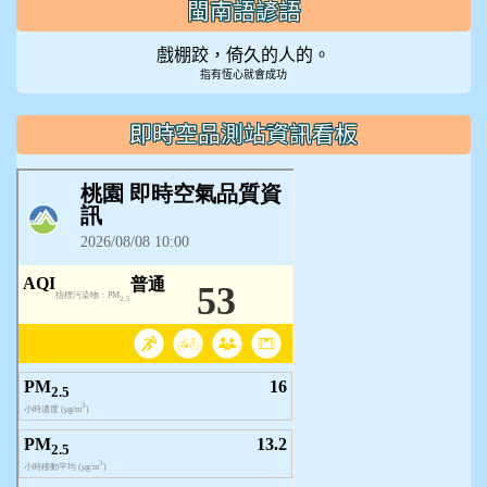
閩南語諺語
戲棚跤，倚久的人的。
指有恆心就會成功
即時空品測站資訊看板