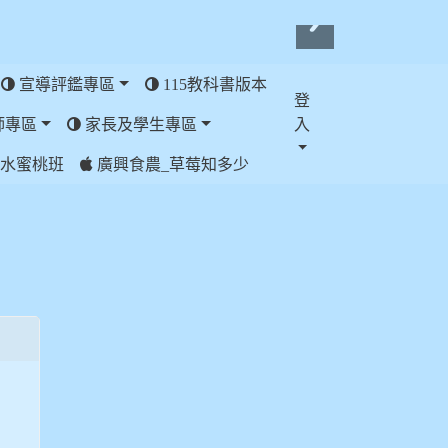
宣導評鑑專區
115教科書版本
登
師專區
家長及學生專區
入
水蜜桃班
廣興食農_草莓知多少