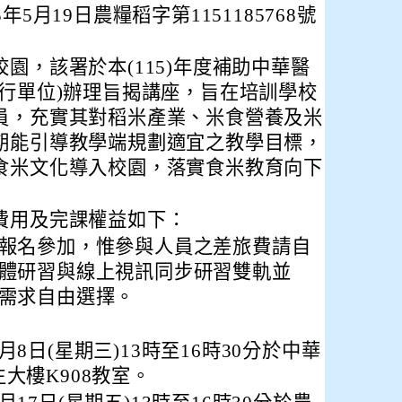
5月19日農糧稻字第1151185768號
園，該署於本(115)年度補助中華醫
執行單位)辦理旨揭講座，旨在培訓學校
員，充實其對稻米產業、米食營養及米
期能引導教學端規劃適宜之教學目標，
食米文化導入校園，落實食米教育向下
費用及完課權益如下：
報名參加，惟參與人員之差旅費請自
體研習與線上視訊同步研習雙軌並
需求自由選擇。
8日(星期三)13時至16時30分於中華
大樓K908教室。