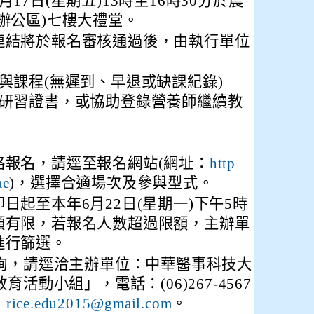
17日(星期五)13時至16時30分於農
辦公區)七樓大禮堂。
連結將於報名審核通過後，由執行單位
與課程(無遲到、早退或缺課紀錄)
研習證書，或協助登錄營養師繼續教
路報名，請逕至報名網站(網址：
http
)，選擇合適場次及參與型式。
ae
日起至本年6月22日(星期一)下午5時
額有限，若報名人數超過限額，主辦單
進行篩選。
詢，請逕洽主辦單位：中華醫事科技大
活動小組」，電話：(06)267-4567
：
。
rice.edu2015@gmail.com