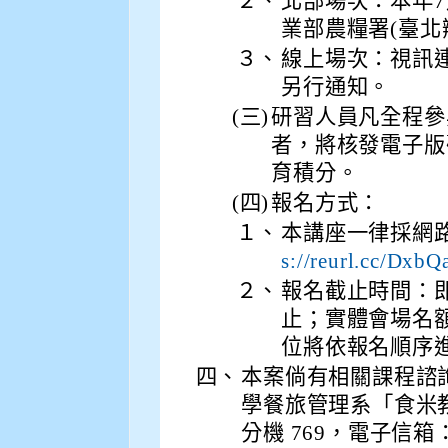
２、
北部場次：本年7月
業部農糧署(臺北
３、
線上場次：視訊
另行通知。
(三)
研習人員凡全程參
者，將核發電子版
育積分。
(四)
報名方式：
１、
本講座一律採網
s://reurl.cc/DxbQ
２、
報名截止時間：即
止；實體會場名
位將依報名順序
四、
本案倘有相關課程諮
學餐旅管理系「食米教育
分機 769，電子信箱