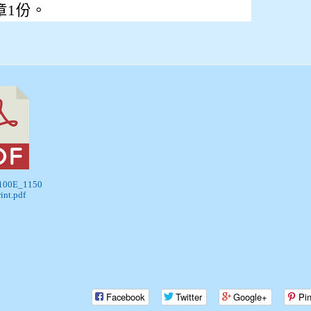
章1份。
5100E_1150
int.pdf
Facebook
Twitter
Google+
Pin