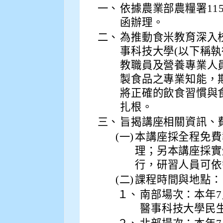
一、
依據農業部農糧署115年
函辦理。
二、
為推動食米教育深入校
事科技大學(以下稱
教職員及營養專業人
製食品之專業知能，
將正確的飲食習慣與
扎根。
三、
旨揭講座相關資訊、
(一)
本講座採全程免費
理；另本講座採實
行，研習人員可依
(二)
課程時間與地點：
１、
南部場次：本年7月
醫事科技大學民生