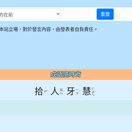
重整
本站立場，對於發言內容，由發表者自負責任。
成語隨時背
拾
人
牙
慧
ㄏ
ㄖ
ㄧ
ㄕ
ˊ
ˊ
ˊ
ˋ
ㄨ
ㄣ
ㄚ
ㄟ