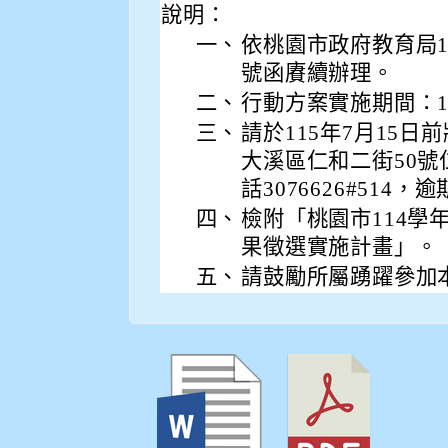
說明：
一、
依桃園市政府教育局114
號函賡續辦理。
二、
行動方案實施期間：11
三、
請於115年7月15日
大溪區仁和二街50
話3076626#51
四、
檢附「桃園市114
果徵選實施計畫」。
五、
請鼓勵所屬踴躍參加