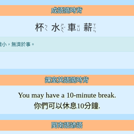
成語隨時背
杯
水
車
薪
ㄕ
ㄒ
ㄅ
ㄐ
ˇ
ㄨ
ㄧ
ㄟ
ㄩ
ㄟ
ㄣ
微小，無濟於事。
課室英語隨時背
You may have a 10-minute break.
你們可以休息10分鐘.
閩南語諺語