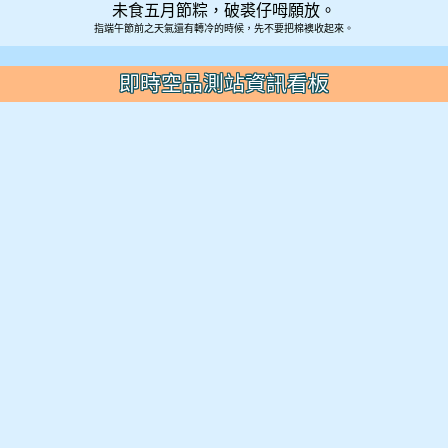
未食五月節粽，破裘仔呣願放。
指端午節前之天氣還有轉冷的時候，先不要把棉襖收起來。
即時空品測站資訊看板