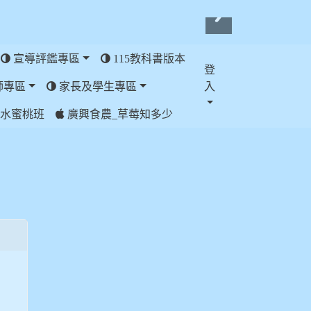
宣導評鑑專區
115教科書版本
登
師專區
家長及學生專區
入
水蜜桃班
廣興食農_草莓知多少