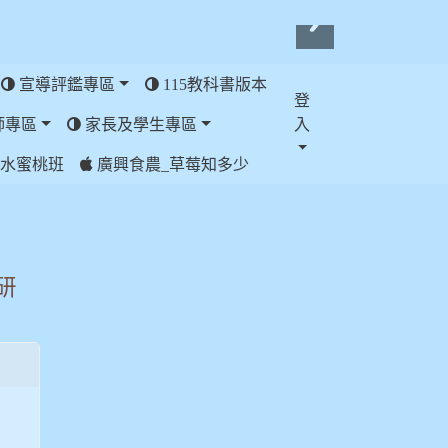
宣導評鑑專區
115教科書版本
登
師專區
家長及學生專區
入
水蜜桃班
廣興食農_草莓知多少
研
師