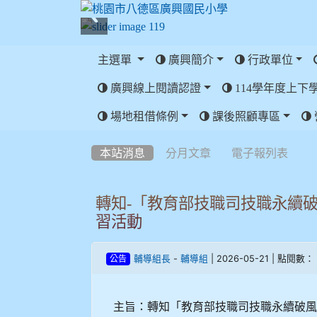
主選單
廣興簡介
行政單位
廣興線上閱讀認證
114學年度上下
:::
場地租借條例
課後照顧專區
:::
本站消息
分月文章
電子報列表
轉知-「教育部技職司技職永續
習活動
-
| 2026-05-21 | 點閱數： 
輔導組長
輔導組
公告
主旨：轉知「教育部技職司技職永續破