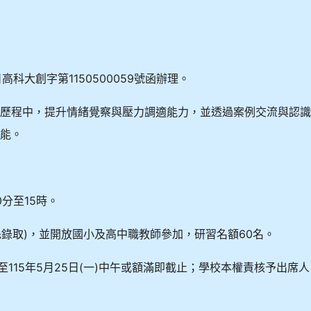
高科大創字第1150500059號函辦理。
通歷程中，提升情緒覺察與壓力調適能力，並透過案例交流與認
知能。
30分至15時。
先錄取)，並開放國小及高中職教師參加，研習名額60名。
至115年5月25日(一)中午或額滿即截止；學校本權責核予出席人