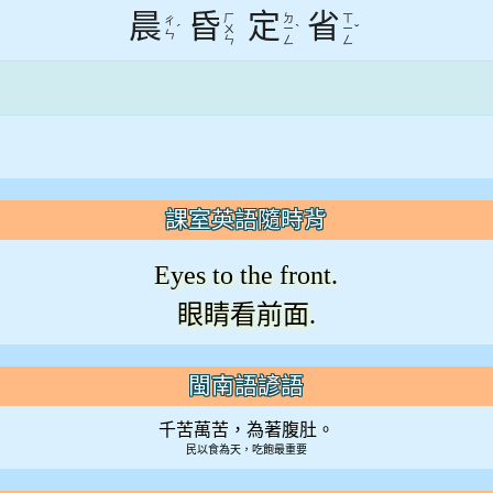
晨
昏
定
省
ㄏ
ㄉ
ㄒ
ㄔ
ˊ
ˋ
ˇ
ㄨ
ㄧ
ㄧ
ㄣ
ㄣ
ㄥ
ㄥ
課室英語隨時背
Eyes to the front.
眼睛看前面.
閩南語諺語
千苦萬苦，為著腹肚。
民以食為天，吃飽最重要