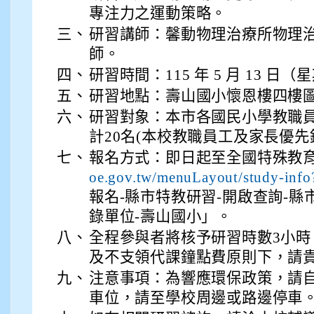
專注力之運動策略。
三、
研習講師：馨動物理治療所物理治
師。
四、
研習時間：115 年 5 月 13 日（星
五、
研習地點：壽山國小懷恩樓四樓
六、
研習對象：本市各國民小學教職
計20名(本校教職員工及家長優先
七、
報名方式：即日起至全國特殊教
oe.gov.tw/menuLayout/study-inf
報名-縣市特教研習-開啟查詢-縣
錄單位-壽山國小」。
八、
全程參與者將核予研習時數3小
及不支領代課鐘點費原則下，請貴
九、
注意事項：為響應環保政策，請
車位，請至學校周邊或路邊停車