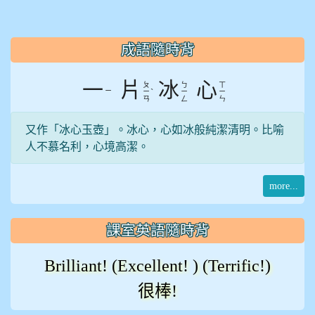
:::
成語隨時背
一
片
冰
心
ㄆ
ㄅ
ㄒ
ㄧ
ˋ
ㄧ
ㄧ
ㄧ
ㄢ
ㄥ
ㄣ
又作「冰心玉壺」。冰心，心如冰般純潔清明。比喻
人不慕名利，心境高潔。
more...
課室英語隨時背
Brilliant! (Excellent! ) (Terrific!)
很棒!