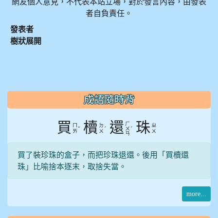
網友個人意見，不代表本站立場，對於發言內容，由發表
者自負責任。
發表者
樹狀展開
:::
成語隨時背
買
櫝
還
珠
ㄏ
ㄇ
ㄉ
ㄓ
ˇ
ˊ
ˊ
ㄨ
ㄞ
ㄨ
ㄨ
ㄢ
買了裝珍珠的盒子，而把珍珠退還。後用「買櫝還
珠」比喻捨本逐末，取捨失當。
more...