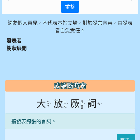
重整
網友個人意見，不代表本站立場，對於發言內容，由發表
者自負責任。
發表者
樹狀展開
:::
成語隨時背
大
放
厥
詞
ㄐ
ㄉ
ㄈ
ˋ
ˋ
ˊ
ㄘ
ˊ
ㄩ
ㄚ
ㄤ
ㄝ
指發表誇張的言詞。
more...