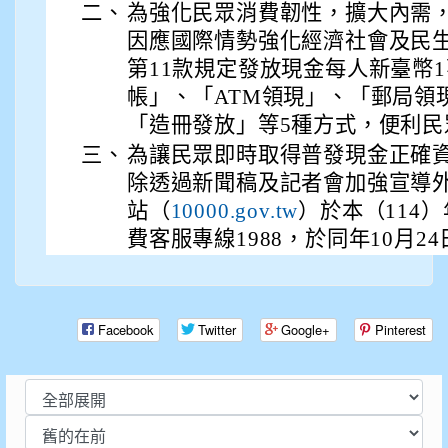
二、
為強化民眾消費韌性，擴大內需
因應國際情勢強化經濟社會及民
第11款規定發放現金每人新臺幣
帳」、「ATM領現」、「郵局領
「造冊發放」等5種方式，便利民
三、
為讓民眾即時取得普發現金正確
除透過新聞稿及記者會加強宣導
站（
）於本（114）
10000.gov.tw
費客服專線1988，於同年10月2
Facebook
Twitter
Google+
Pinterest