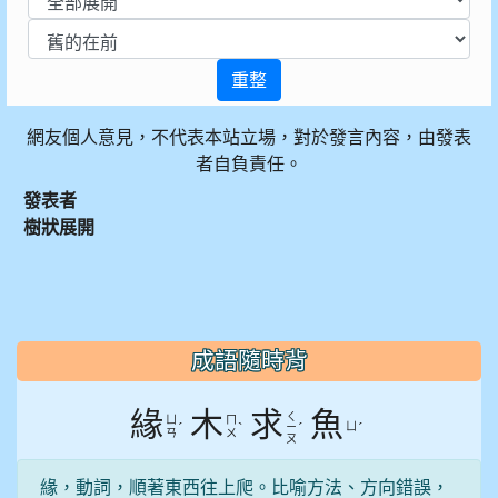
重整
網友個人意見，不代表本站立場，對於發言內容，由發表
者自負責任。
發表者
樹狀展開
:::
成語隨時背
緣
木
求
魚
ㄑ
ㄩ
ㄇ
ˊ
ˋ
ˊ
ㄩ
ˊ
ㄧ
ㄢ
ㄨ
ㄡ
緣，動詞，順著東西往上爬。比喻方法、方向錯誤，