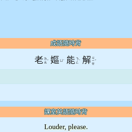
成語隨時背
老
嫗
能
解
ㄐ
ㄌ
ㄋ
ˇ
ㄩ
ˋ
ˊ
ˇ
ㄧ
ㄠ
ㄥ
ㄝ
課室英語隨時背
Louder, please.