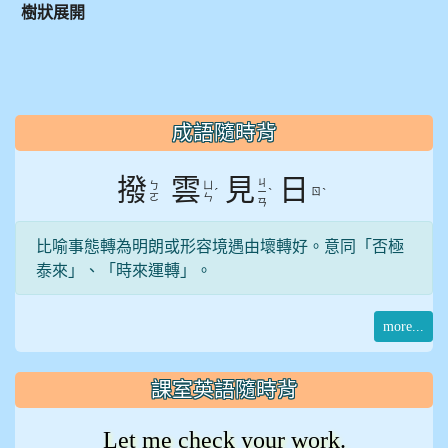
樹狀展開
:::
成語隨時背
撥
雲
見
日
ㄐ
ㄅ
ㄩ
ˊ
ˋ
ㄖ
ˋ
ㄧ
ㄛ
ㄣ
ㄢ
比喻事態轉為明朗或形容境遇由壞轉好。意同「否極
泰來」、「時來運轉」。
more...
課室英語隨時背
Let me check your work.