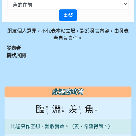
重整
網友個人意見，不代表本站立場，對於發言內容，由發表
者自負責任。
發表者
樹狀展開
:::
成語隨時背
臨
淵
羨
魚
ㄌ
ㄒ
ㄩ
ˊ
ˋ
ㄩ
ˊ
ㄧ
ㄧ
ㄢ
ㄣ
ㄢ
比喻只作空想，難收實效。（羨，希望得到。）