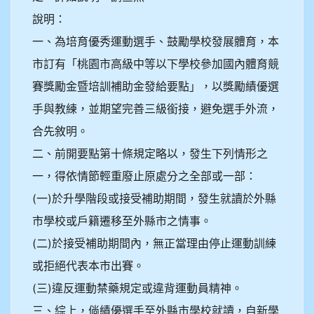
說明：
一、為培育優秀運動選手、鼓勵學校發展體育，本
市訂有「桃園市高級中等以下學校參加國內體育競
賽獎勵金暨培訓補助金發給要點」，以獎勵績優選
手與教練，並期望完善三級銜接，避免選手外流，
合先敘明。
二、前開要點第十條規定略以，發生下列情形之
一，得依情節輕重廢止原處分之全部或一部：
(一)於升學階段或接受補助期間，發生就讀於外縣
市學校或戶籍遷移至外縣市之情事。
(二)於接受補助期間內，無正當理由停止運動訓練
或拒絕代表本市出賽。
(三)違反運動禁藥規定或違背運動員精神。
三、綜上，倘績優選手至外縣市學校就讀，自新學