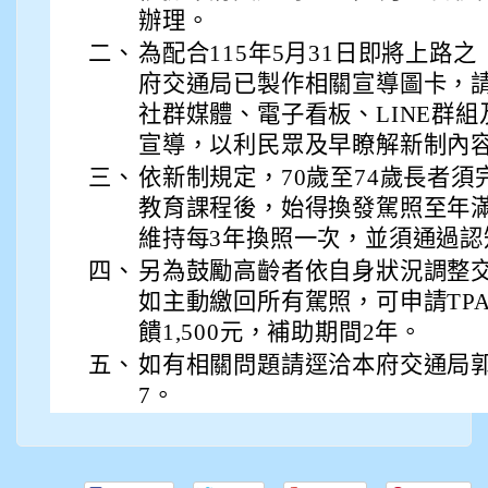
辦理。
二、
為配合115年5月31日即將上路
府交通局已製作相關宣導圖卡，
社群媒體、電子看板、LINE群
宣導，以利民眾及早瞭解新制內
三、
依新制規定，70歲至74歲長者
教育課程後，始得換發駕照至年滿
維持每3年換照一次，並須通過認
四、
另為鼓勵高齡者依自身狀況調整交
如主動繳回所有駕照，可申請TP
饋1,500元，補助期間2年。
五、
如有相關問題請逕洽本府交通局郭小姐(0
7。