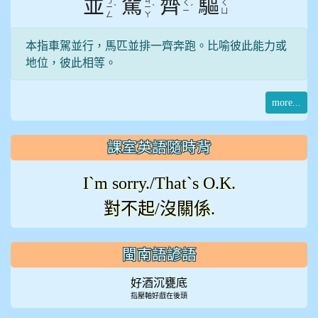
並
駕
齊
驅
ㄅ
ㄐ
ㄑ
ㄑ
ˋ
ˋ
ˊ
ㄧ
ㄧ
ㄧ
ㄩ
ㄥ
ㄚ
本指車駕並行，馬匹並排一齊奔跑。比喻彼此能力或
地位，彼此相等。
more...
課室英語隨時背
I`m sorry./That`s O.K.
對不起/沒關係.
閩南語諺語
好酒沉甕底
指壓軸好戲在後頭