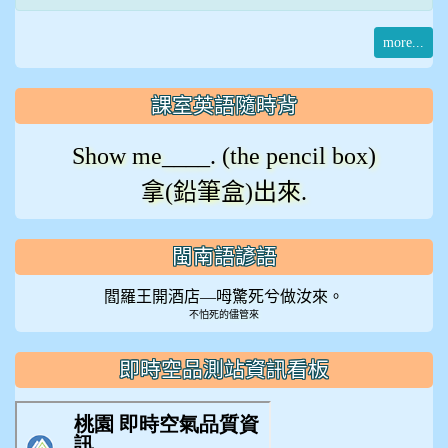
more...
課室英語隨時背
Show me____. (the pencil box)
拿(鉛筆盒)出來.
閩南語諺語
閻羅王開酒店—呣驚死兮做汝來。
不怕死的儘管來
即時空品測站資訊看板