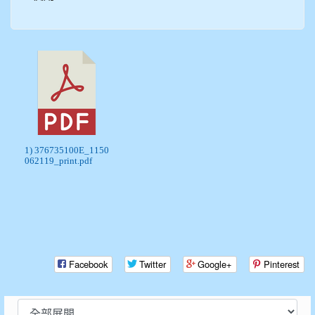
1) 376735100E_1150
062119_print.pdf
Facebook
Twitter
Google+
Pinterest