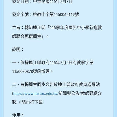
發文日期：中華民國
年
月
日
115
7
7
發文字號：桃教中字第
號
1150062119
主旨：轉知連江縣「
學年度國民中小學新進教
115
師聯合甄選簡章」。
說明：
一、依據連江縣政府
年
月
日府教學字第
115
7
2
號函辦理。
1150030878
二、旨揭簡章同步公告於連江縣政府教育處網站
https://www.matsu..edu.tw/
新聞與公告
教師甄選介
(
/
聘
，請自行下載
)
使用。