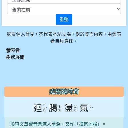
重整
網友個人意見，不代表本站立場，對於發言內容，由發表
者自負責任。
發表者
樹狀展開
:::
成語隨時背
迴
腸
盪
氣
ㄏ
ㄔ
ㄉ
ㄑ
ˊ
ˊ
ˋ
ˋ
ㄨ
ㄤ
ㄤ
ㄧ
ㄟ
形容文章或音樂感人至深，又作「盪氣迴腸」。