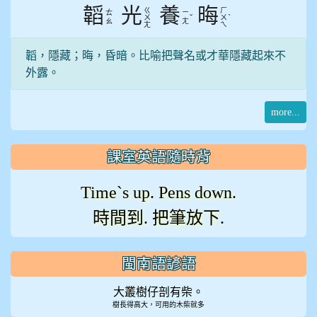
韜
光
養
晦
ㄍ
ㄏ
ㄊ
ㄧ
ˇ
ˋ
ㄨ
ㄨ
ㄠ
ㄤ
ㄤ
ㄟ
韜，隱藏；晦，昏暗。比喻把聲名或才華隱藏起來不
外露。
more...
課室英語隨時背
Time`s up. Pens down.
時間到. 把筆放下.
閩南語諺語
大叢樹仔剖有柴。
樹長得高大，可用的木柴就多