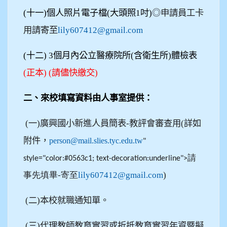
(
十一)個人照片電子檔(大頭照1吋)
◎申請員工卡
用請寄至
lily607412@gmail.com
(
十二)
3
個月內公立醫療院所(含衛生所)體檢表
(
正本)
(
請儘快繳交)
二、來校填寫資料由人事室提供：
(
一)廣興國小新進人員簡表-教評會審查用(詳如
附件，
person@mail.slies.tyc.edu.tw
"
請
style="color:#0563c1; text-decoration:underline">
事先填畢-
寄至
lily607412@gmail.com
)
(
二)本校就職通知單。
(
三)代理教師教育實習或折抵教育實習年資暨擬