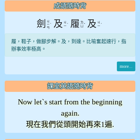
:::
成語隨時背
劍
及
履
及
ㄐ
ㄐ
ㄌ
ㄐ
ˋ
ˊ
ˇ
ˊ
ㄧ
ㄧ
ㄩ
ㄧ
ㄢ
履，鞋子，做腳步解。及，到達。比喻奮起速行，指
辦事效率極高。
more...
課室英語隨時背
Now let`s start from the beginning
again.
現在我們從頭開始再來1遍.