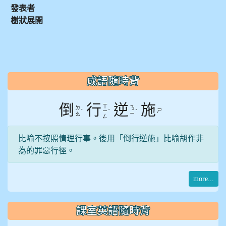
發表者
樹狀展開
:::
成語隨時背
倒
行
逆
施
ㄒ
ㄉ
ㄋ
ˋ
ˊ
ˋ
ㄕ
ㄧ
ㄠ
ㄧ
ㄥ
比喻不按照情理行事。後用「倒行逆施」比喻胡作非
為的罪惡行徑。
more...
課室英語隨時背