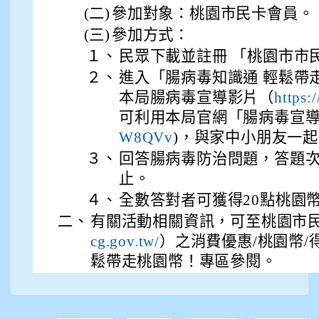
(二)
參加對象：桃園市民卡會員。
(三)
參加方式：
１、
民眾下載並註冊 「桃園市市民
２、
進入「腸病毒知識通 輕鬆帶
本局腸病毒宣導影片（
https:
可利用本局官網「腸病毒宣導
)，與家中小朋友一
W8QVv
３、
回答腸病毒防治問題，答題
止。
４、
全數答對者可獲得20點桃園
二、
有關活動相關資訊，可至桃園市
）之消費優惠/桃園幣/
cg.gov.tw/
鬆帶走桃園幣！專區參閱。