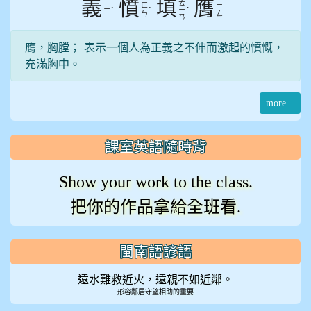
義
憤
填
膺
ㄊ
ㄈ
ㄧ
ㄧ
ˋ
ˋ
ˊ
ㄧ
ㄣ
ㄥ
ㄢ
膺，胸膛； 表示一個人為正義之不伸而激起的憤慨，
充滿胸中。
more...
課室英語隨時背
Show your work to the class.
把你的作品拿給全班看.
閩南語諺語
遠水難救近火，遠親不如近鄰。
形容鄰居守望相助的重要