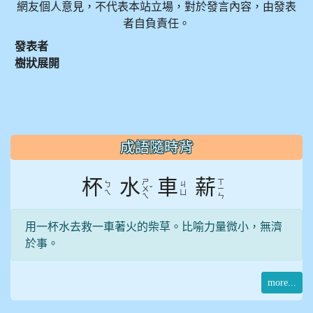
網友個人意見，不代表本站立場，對於發言內容，由發表
者自負責任。
發表者
樹狀展開
:::
成語隨時背
杯
水
車
薪
ㄕ
ㄒ
ㄅ
ㄐ
ˇ
ㄨ
ㄧ
ㄟ
ㄩ
ㄟ
ㄣ
用一杯水去救一車著火的柴草。比喻力量微小，無濟
於事。
more...