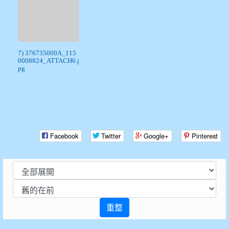
7) 376735000A_115
0008824_ATTACH6.j
pg
Facebook
Twitter
Google+
Pinterest
重整