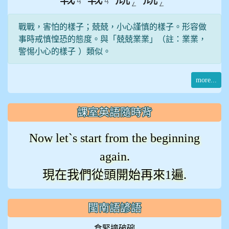
ㄢ
ㄢ
ㄥ
ㄥ
戰戰，害怕的樣子；兢兢，小心謹慎的樣子。形容做
事時戒慎惶恐的態度。與「兢兢業業」（註：業業，
警惕小心的樣子 ）類似。
more...
課室英語隨時背
Now let`s start from the beginning
again.
現在我們從頭開始再來1遍.
閩南語諺語
食緊撞破碗