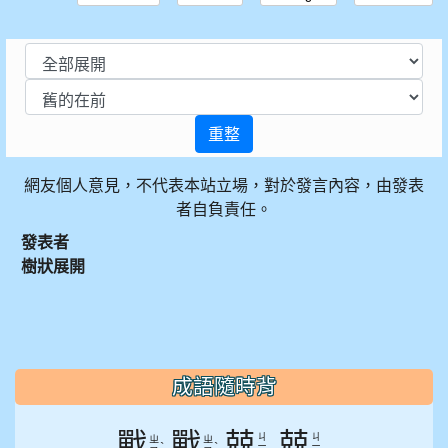
重整
網友個人意見，不代表本站立場，對於發言內容，由發表
者自負責任。
發表者
樹狀展開
:::
成語隨時背
戰
戰
兢
兢
ㄐ
ㄐ
ㄓ
ㄓ
ˋ
ˋ
ㄧ
ㄧ