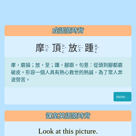
:::
成語隨時背
摩
頂
放
踵
ㄉ
ㄓ
ㄇ
ㄈ
ˊ
ˇ
ˇ
ˇ
ㄧ
ㄨ
ㄛ
ㄤ
ㄥ
ㄥ
摩，磨損；放，至；踵，腳跟。句意：從頭到腳都磨
破皮。形容一個人具有熱心救世的熱誠，為了眾人奔
波勞苦。
more...
課室英語隨時背
Look at this picture.