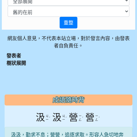
重整
網友個人意見，不代表本站立場，對於發言內容，由發表
者自負責任。
發表者
樹狀展開
:::
成語隨時背
汲
汲
營
營
ㄐ
ㄐ
ㄧ
ㄧ
ˊ
ˊ
ˊ
ˊ
ㄧ
ㄧ
ㄥ
ㄥ
汲汲，勤求不息；營營，追逐求取。形容人急切地奔