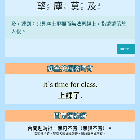
望
塵
莫
及
ㄨ
ㄔ
ㄇ
ㄐ
ˋ
ˊ
ˋ
ˊ
ㄤ
ㄣ
ㄛ
ㄧ
及，達到；只見塵土飛揚而無法再趕上，指遠遠落於
人後。
more...
課室英語隨時背
It`s time for class.
上課了.
閩南語諺語
台南迎媽祖—無奇不有（無旗不有）。
指迎媽祖時，慧有各種旗幟列陣，所以稱無旗不有。