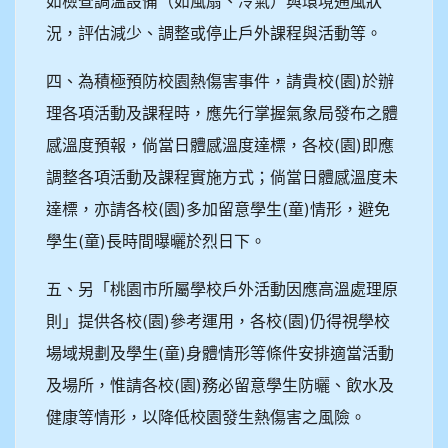
如檢查調溫設備（如風扇、冷氣）與環境通風狀
況，評估減少、調整或停止戶外課程與活動等。
四、為積極預防校園熱傷害事件，請貴校(園)於辦
理各項活動及課程時，應先行掌握氣象局發布之體
感溫度預報，倘當日體感溫度達標，各校(園)即應
調整各項活動及課程實施方式；倘當日體感溫度未
達標，亦請各校(園)多加留意學生(童)情形，避免
學生(童)長時間曝曬於烈日下。
五、另「桃園市所屬學校戶外活動因應高溫處理原
則」提供各校(園)參考運用，各校(園)仍得視學校
場域規劃及學生(童)身體情形等條件安排適當活動
及場所，惟請各校(園)務必留意學生防曬、飲水及
健康等情形，以降低校園發生熱傷害之風險。