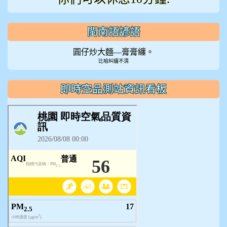
閩南語諺語
圓仔炒大麵—膏膏纏。
比喻糾纏不清
即時空品測站資訊看板