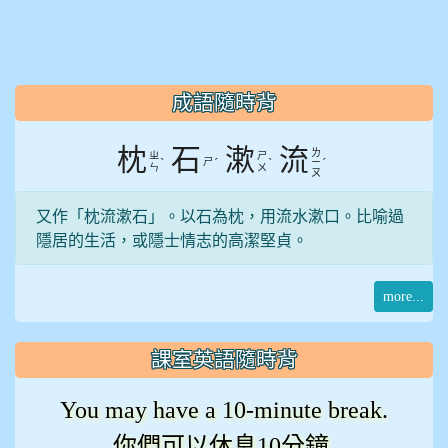
:::
成語隨時背
枕
石
漱
流
ㄌ
ㄓ
ㄕ
ˋ
ㄕ
ˊ
ˋ
ˊ
ㄧ
ㄣ
ㄨ
ㄡ
又作「枕流漱石」。以石為枕，用流水漱口。比喻過
隱居的生活，或隱士情志的高潔堅貞。
more...
課室英語隨時背
You may have a 10-minute break.
你們可以休息10分鐘.