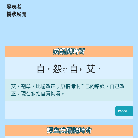
發表者
樹狀展開
:::
成語隨時背
自
怨
自
艾
ㄩ
ㄗ
ˋ
ˋ
ㄗ
ˋ
ㄧ
ˋ
ㄢ
艾，割草，比喻改正；原指悔恨自己的錯誤，自己改
正。現在多指自責悔嘆。
more...
課室英語隨時背