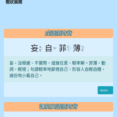
樹狀展開
:::
成語隨時背
妄
自
菲
薄
ㄨ
ㄈ
ㄅ
ˋ
ㄗ
ˋ
ˇ
ˊ
ㄤ
ㄟ
ㄛ
妄，沒根據、不實際，或做任意、輕率解。菲薄，動
詞，輕視；句謂輕率地鄙視自己，形容人自輕自賤，
過份地小看自己。
more...
課室英語隨時背