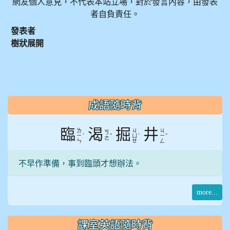
網友個人意見，不代表本站立場，對於發言內容，由發表
者自負責任。
發表者
樹狀展開
:::
成語隨時背
臨
渴
掘
井
ㄌ
ㄐ
ㄐ
ㄎ
ˊ
ˇ
ˊ
ˇ
ㄧ
ㄩ
ㄧ
ㄜ
ㄣ
ㄝ
ㄥ
不早作準備，事到臨頭才想辦法。
more...
課室英語隨時背