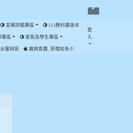
宣導評鑑專區
115教科書版本
登
師專區
家長及學生專區
入
水蜜桃班
廣興食農_草莓知多少