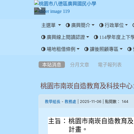
主選單
廣興簡介
行政單位
廣興線上閱讀認證
114學年度上下
:::
場地租借條例
課後照顧專區
:::
本站消息
分月文章
電子報列表
桃園市南崁自造教育及科技中心1
-
| 2025-11-06 | 點閱數： 144
教學組長
教務處
主旨：
桃園市南崁自造教育及
計畫。