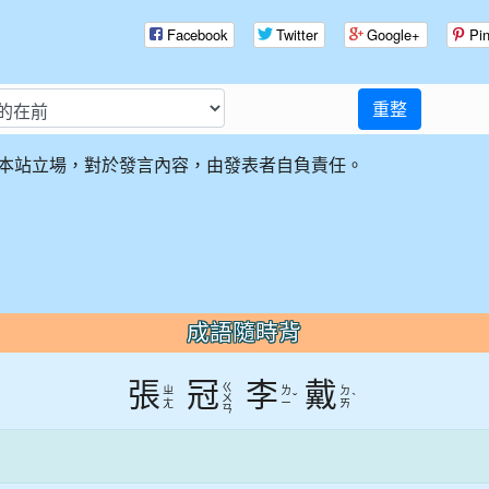
Facebook
Twitter
Google+
Pin
重整
本站立場，對於發言內容，由發表者自負責任。
成語隨時背
張
冠
李
戴
ㄍ
ㄓ
ㄌ
ㄉ
ˇ
ˋ
ㄨ
ㄤ
ㄧ
ㄞ
ㄢ