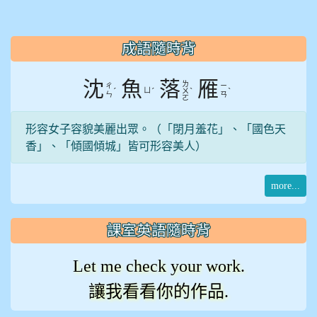
:::
成語隨時背
沈
魚
落
雁
ㄌ
ㄔ
ㄧ
ˊ
ㄩ
ˊ
ˋ
ˋ
ㄨ
ㄣ
ㄢ
ㄛ
形容女子容貌美麗出眾。（「閉月羞花」、「國色天
香」、「傾國傾城」皆可形容美人）
more...
課室英語隨時背
Let me check your work.
讓我看看你的作品.