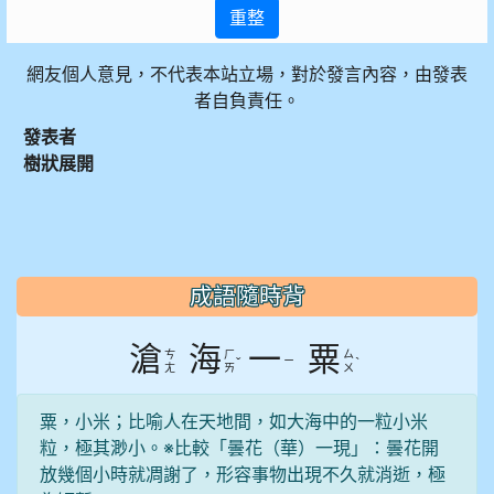
重整
網友個人意見，不代表本站立場，對於發言內容，由發表
者自負責任。
發表者
樹狀展開
:::
成語隨時背
滄
海
一
粟
ㄘ
ㄏ
ㄙ
ˇ
ㄧ
ˋ
ㄤ
ㄞ
ㄨ
粟，小米；比喻人在天地間，如大海中的一粒小米
粒，極其渺小。※比較「曇花（華）一現」：曇花開
放幾個小時就凋謝了，形容事物出現不久就消逝，極