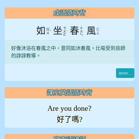
:::
成語隨時背
如
坐
春
風
ㄗ
ㄔ
ㄖ
ㄈ
ˊ
ˋ
ㄨ
ㄨ
ㄨ
ㄥ
ㄛ
ㄣ
好像沐浴在春風之中，意同如沐春風。比喻受到良師
的諄諄教導。
more...
課室英語隨時背
Are you done?
好了嗎?