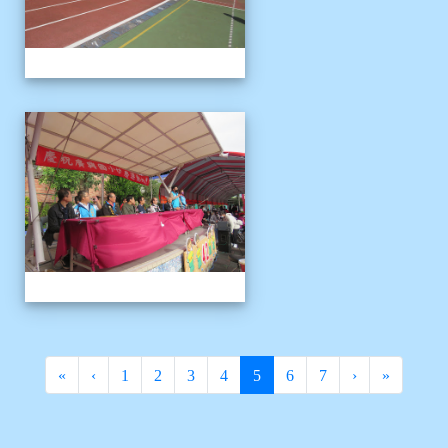
1121125運動會
(current)
«
‹
1
2
3
4
5
6
7
›
»