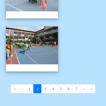
1121125運動會
(current)
«
‹
1
2
3
4
5
6
7
›
»