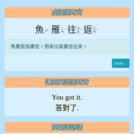
:::
成語隨時背
魚
雁
往
返
ㄧ
ㄨ
ㄈ
ㄩ
ˊ
ˋ
ˇ
ˇ
ㄢ
ㄤ
ㄢ
魚雁皆指書信。用來比喻書信往來。
more...
課室英語隨時背
You got it.
答對了.
閩南語諺語