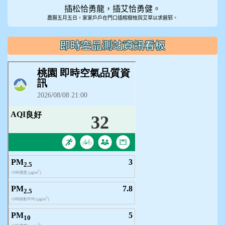
插松恰勇龍，插艾恰勇健。
農曆五月五日，家家戶戶在門口插榕樹枝與艾草以求避邪。
即時空品測站資訊看板