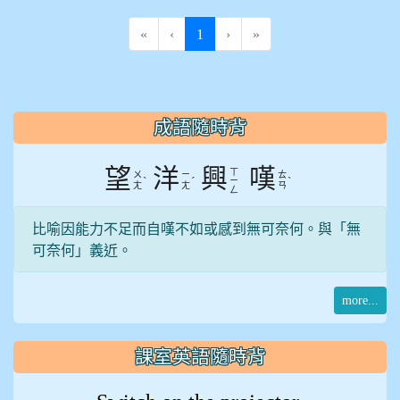
(current)
«
‹
1
›
»
:::
成語隨時背
望
洋
興
嘆
ㄒ
ㄨ
ㄧ
ㄊ
ˋ
ˊ
ˋ
ㄧ
ㄤ
ㄤ
ㄢ
ㄥ
比喻因能力不足而自嘆不如或感到無可奈何。與「無
可奈何」義近。
more...
課室英語隨時背