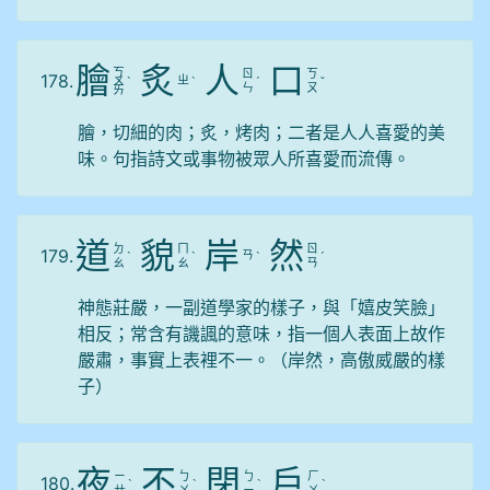
膾
炙
人
口
ㄎ
ㄖ
ㄎ
178.
ㄓ
ㄨ
ˋ
ˋ
ˊ
ˇ
ㄣ
ㄡ
ㄞ
膾，切細的肉；炙，烤肉；二者是人人喜愛的美
味。句指詩文或事物被眾人所喜愛而流傳。
道
貌
岸
然
ㄉ
ㄇ
ㄖ
179.
ㄢ
ˋ
ˋ
ˋ
ˊ
ㄠ
ㄠ
ㄢ
神態莊嚴，一副道學家的樣子，與「嬉皮笑臉」
相反；常含有譏諷的意味，指一個人表面上故作
嚴肅，事實上表裡不一。（岸然，高傲威嚴的樣
子）
夜
不
閉
戶
ㄧ
ㄅ
ㄅ
ㄏ
180.
ˋ
ˋ
ˋ
ˋ
ㄝ
ㄨ
ㄧ
ㄨ