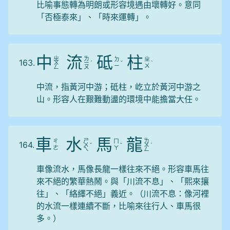
比喻事態轉為明朗或形容境遇由壞轉好。意同
「否極泰來」、「時來運轉」。
中
流
砥
柱
ㄓ
ㄌ
ㄉ
ㄓ
163.
ㄨ
ㄧ
ˊ
ˇ
ˋ
ㄧ
ㄨ
ㄥ
ㄡ
中流，指黃河中游；砥柱，屹立於黃河中游之
山。形容人在艱難動盪的環境中能擔當大任。
車
水
馬
龍
ㄕ
ㄌ
ㄔ
ㄇ
164.
ㄨ
ˇ
ˇ
ㄨ
ˊ
ㄜ
ㄚ
ㄟ
ㄥ
車像流水，馬像長龍一樣往來不絕。形容車馬往
來不絕的繁華熱鬧。與「川流不息」、「熙來攘
往」、「絡繹不絕」義近。（川流不息：像河裡
的水流一樣連續不斷，比喻來往行人、車馬很
多。）