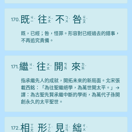
既
往
不
咎
ㄐ
ㄐ
ㄨ
ㄅ
170.
ˋ
ˇ
ˋ
ㄧ
ˋ
ㄧ
ㄤ
ㄨ
ㄡ
既，已經；咎，怪罪。形容對已經過去的錯事，
不再追究責備。
繼
往
開
來
ㄐ
ㄨ
ㄎ
ㄌ
171.
ˋ
ˇ
ˊ
ㄧ
ㄤ
ㄞ
ㄞ
指承繼先人的成就，開拓未來的新局面。北宋張
載西銘：「為往聖繼絕學，為萬世開太平。」→
譯：為古聖先賢承繼中斷的學術，為萬代子孫開
創永久的太平聖世。
相
形
見
絀
ㄒ
ㄒ
ㄐ
ㄔ
172.
ㄧ
ㄧ
ˊ
ㄧ
ˋ
ˋ
ㄨ
ㄤ
ㄥ
ㄢ