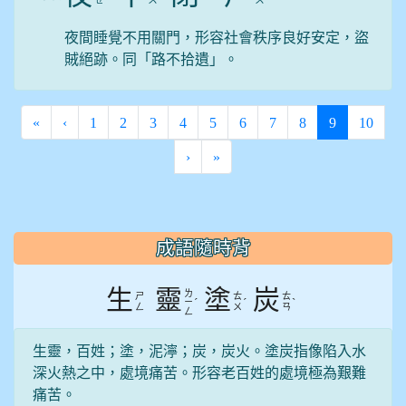
夜間睡覺不用關門，形容社會秩序良好安定，盜
賊絕跡。同「路不拾遺」。
(current)
«
‹
1
2
3
4
5
6
7
8
9
10
›
»
:::
成語隨時背
生
靈
塗
炭
ㄌ
ㄕ
ㄊ
ㄊ
ˊ
ˊ
ˋ
ㄧ
ㄥ
ㄨ
ㄢ
ㄥ
生靈，百姓；塗，泥濘；炭，炭火。塗炭指像陷入水
深火熱之中，處境痛苦。形容老百姓的處境極為艱難
痛苦。