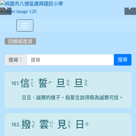
:::
回模組首頁
搜尋：
搜尋
信
誓
旦
旦
ㄒ
ㄉ
ㄉ
161.
ㄕ
ㄧ
ˋ
ˋ
ˋ
ˋ
ㄢ
ㄢ
ㄣ
旦旦，誠懇的樣子，指誓言說得極為誠懇可信。
撥
雲
見
日
ㄐ
ㄅ
ㄩ
162.
ㄖ
ˊ
ㄧ
ˋ
ˋ
ㄛ
ㄣ
ㄢ