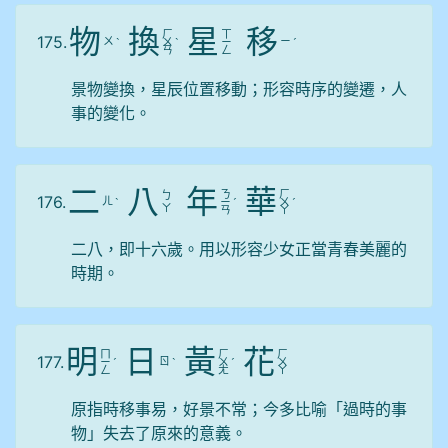
物
換
星
移
ㄏ
ㄒ
175.
ㄨ
ㄧ
ˋ
ㄨ
ˋ
ㄧ
ˊ
ㄢ
ㄥ
景物變換，星辰位置移動；形容時序的變遷，人
事的變化。
二
八
年
華
ㄋ
ㄏ
ㄅ
176.
ㄦ
ˋ
ㄧ
ˊ
ㄨ
ˊ
ㄚ
ㄢ
ㄚ
二八，即十六歲。用以形容少女正當青春美麗的
時期。
明
日
黃
花
ㄇ
ㄏ
ㄏ
177.
ㄖ
ㄧ
ˊ
ˋ
ㄨ
ˊ
ㄨ
ㄥ
ㄤ
ㄚ
原指時移事易，好景不常；今多比喻「過時的事
物」失去了原來的意義。