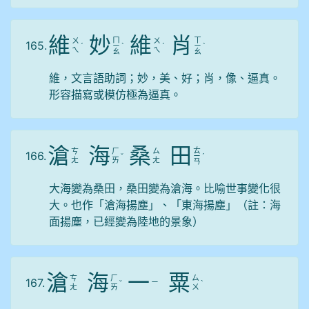
維
妙
維
肖
ㄇ
ㄒ
ㄨ
ㄨ
165.
ˊ
ㄧ
ˋ
ˊ
ㄧ
ˋ
ㄟ
ㄟ
ㄠ
ㄠ
維，文言語助詞；妙，美、好；肖，像、逼真。
形容描寫或模仿極為逼真。
滄
海
桑
田
ㄊ
ㄘ
ㄏ
ㄙ
166.
ˇ
ㄧ
ˊ
ㄤ
ㄞ
ㄤ
ㄢ
大海變為桑田，桑田變為滄海。比喻世事變化很
大。也作「滄海揚塵」、「東海揚塵」（註：海
面揚塵，已經變為陸地的景象）
滄
海
一
粟
ㄘ
ㄏ
ㄙ
167.
ㄧ
ˇ
ˋ
ㄤ
ㄞ
ㄨ