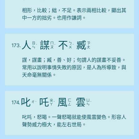
相形，比較；絀，不足。表示兩相比較，顯出其
中一方的拙劣。也用作謙詞。
人
謀
不
臧
ㄖ
ㄇ
ㄅ
ㄗ
173.
ˊ
ˊ
ˋ
ㄣ
ㄡ
ㄨ
ㄤ
謀，謀畫；臧，善、好；句謂人的謀畫不妥善。
常用以說明事情失敗的原因，是人為所導致，與
天命毫無關係。
叱
吒
風
雲
ㄓ
ㄈ
ㄩ
174.
ㄔ
ˋ
ˋ
ˊ
ㄚ
ㄥ
ㄣ
叱吒，怒喝。一聲怒喝就能使風雲變色。形容人
聲勢威力極大，能左右世局。