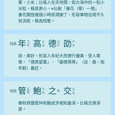
粟，小米；比喻人在天地間，如大海中的一粒小
米粒，極其渺小。※比較「曇花（華）一現」：
曇花開放幾個小時就凋謝了，形容事物出現不久
就消逝，極為短暫。
年
高
德
劭
ㄋ
ㄍ
ㄉ
ㄕ
168.
ㄧ
ˊ
ˊ
ˋ
ㄠ
ㄜ
ㄠ
ㄢ
劭，美好。形容人年紀大而德行優美，受人尊
敬。「德高望重」、「齒德俱尊」（註：齒，指
年齡）義近。
管
鮑
之
交
ㄍ
ㄐ
ㄅ
169.
ㄓ
ㄨ
ˇ
ˋ
ㄧ
ㄠ
ㄢ
ㄠ
春秋齊國管仲和鮑叔牙相知最深。比喻交情深
厚。