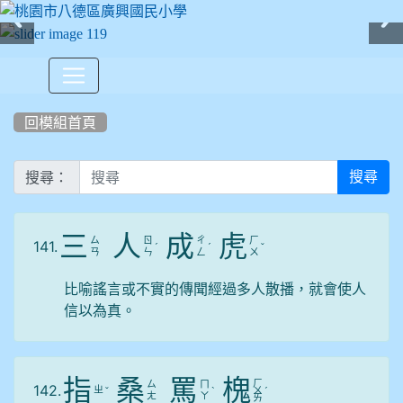
:::
回模組首頁
搜尋：
搜尋
三
人
成
虎
ㄙ
ㄖ
ㄔ
ㄏ
141.
ˊ
ˊ
ˇ
ㄢ
ㄣ
ㄥ
ㄨ
比喻謠言或不實的傳聞經過多人散播，就會使人
信以為真。
指
桑
罵
槐
ㄏ
ㄙ
ㄇ
142.
ㄓ
ˇ
ˋ
ㄨ
ˊ
ㄤ
ㄚ
ㄞ