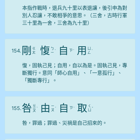
本指作戰時，退兵九十里以表退讓，後引申為對
別人忍讓，不敢相爭的意思。（三舍，古時行軍
三十里為一舍，三舍為九十里）
剛
愎
自
用
ㄍ
ㄅ
ㄩ
154.
ㄗ
ˋ
ˋ
ˋ
ㄤ
ㄧ
ㄥ
愎，固執己見；自用，自以為是。固執己見，專
斷獨行。意同「師心自用」、「一意孤行」、
「獨斷專行」。
咎
由
自
取
ㄐ
ㄧ
ㄑ
155.
ㄗ
ㄧ
ˋ
ˊ
ˋ
ˇ
ㄡ
ㄩ
ㄡ
咎，罪過；罪過、災禍是自己招來的。