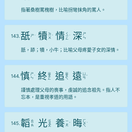
指著桑樹罵槐樹，比喻拐彎抹角的罵人。
舐
犢
情
深
ㄑ
ㄉ
ㄕ
143.
ㄕ
ˋ
ˊ
ㄧ
ˊ
ㄨ
ㄣ
ㄥ
舐，舔；犢，小牛；比喻父母疼愛子女的深情。
慎
終
追
遠
ㄓ
ㄓ
ㄕ
ㄩ
144.
ˋ
ㄨ
ㄨ
ˇ
ㄣ
ㄢ
ㄥ
ㄟ
謹慎處理父母的喪事，虔誠的追念祖先。指人不
忘本，是重視孝道的用語。
韜
光
養
晦
ㄍ
ㄏ
ㄊ
ㄧ
145.
ㄨ
ˇ
ㄨ
ˋ
ㄠ
ㄤ
ㄤ
ㄟ