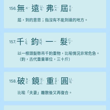
無
遠
弗
屆
ㄐ
ㄩ
ㄈ
156.
ㄨ
ˊ
ˇ
ˊ
ㄧ
ˋ
ㄢ
ㄨ
ㄝ
屆，到的意思；指沒有不能到達的地方。
千
鈞
一
髮
ㄑ
ㄐ
ㄈ
157.
ㄧ
ㄧ
ㄩ
ˇ
ㄚ
ㄢ
ㄣ
以一根頭髮懸吊千鈞重物，比喻情況非常危急。
（鈞，古代重量單位，三十斤）
破
鏡
重
圓
ㄐ
ㄔ
ㄆ
ㄩ
158.
ˋ
ㄧ
ˋ
ㄨ
ˊ
ˊ
ㄛ
ㄢ
ㄥ
ㄥ
比喻「夫妻」離散後又再復合。