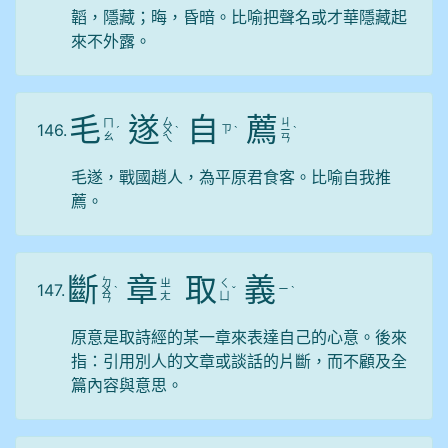
韜，隱藏；晦，昏暗。比喻把聲名或才華隱藏起
來不外露。
毛
遂
自
薦
ㄙ
ㄐ
ㄇ
146.
ㄗ
ˊ
ㄨ
ˋ
ˋ
ㄧ
ˋ
ㄠ
ㄟ
ㄢ
毛遂，戰國趙人，為平原君食客。比喻自我推
薦。
斷
章
取
義
ㄉ
ㄓ
ㄑ
147.
ㄧ
ㄨ
ˋ
ˇ
ˋ
ㄤ
ㄩ
ㄢ
原意是取詩經的某一章來表達自己的心意。後來
指：引用別人的文章或談話的片斷，而不顧及全
篇內容與意思。