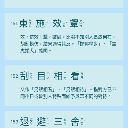
東
施
效
顰
ㄉ
ㄒ
ㄆ
151.
ㄕ
ㄨ
ㄧ
ˋ
ㄧ
ˊ
ㄥ
ㄠ
ㄣ
效，仿效；顰，皺眉。比喻不知別人長處何在，
胡亂模仿，結果適得其反。「邯鄲學步」、「畫
虎類犬」義同。
刮
目
相
看
ㄍ
ㄒ
ㄇ
ㄎ
152.
ㄨ
ˋ
ㄧ
ˋ
ㄨ
ㄢ
ㄚ
ㄤ
又作「另眼相看」、「另眼相待」。指對方已不
同往日或較別人特殊而給予與眾不同的對待。
退
避
三
舍
ㄊ
ㄅ
ㄙ
ㄕ
153.
ㄨ
ˋ
ˋ
ˋ
ㄧ
ㄢ
ㄜ
ㄟ