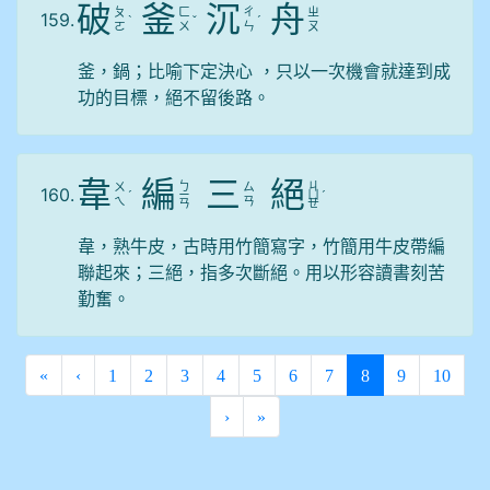
破
釜
沉
舟
ㄆ
ㄈ
ㄔ
ㄓ
159.
ˋ
ˇ
ˊ
ㄛ
ㄨ
ㄣ
ㄡ
釜，鍋；比喻下定決心 ，只以一次機會就達到成
功的目標，絕不留後路。
韋
編
三
絕
ㄅ
ㄐ
ㄨ
ㄙ
160.
ˊ
ㄧ
ㄩ
ˊ
ㄟ
ㄢ
ㄢ
ㄝ
韋，熟牛皮，古時用竹簡寫字，竹簡用牛皮帶編
聯起來；三絕，指多次斷絕。用以形容讀書刻苦
勤奮。
(current)
«
‹
1
2
3
4
5
6
7
8
9
10
›
»