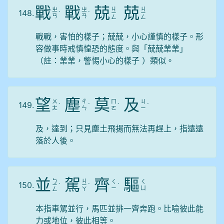
戰
戰
兢
兢
ㄐ
ㄐ
ㄓ
ㄓ
148.
ˋ
ˋ
ㄧ
ㄧ
ㄢ
ㄢ
ㄥ
ㄥ
戰戰，害怕的樣子；兢兢，小心謹慎的樣子。形
容做事時戒慎惶恐的態度。與「兢兢業業」
（註：業業，警惕小心的樣子 ）類似。
望
塵
莫
及
ㄨ
ㄔ
ㄇ
ㄐ
149.
ˋ
ˊ
ˋ
ˊ
ㄤ
ㄣ
ㄛ
ㄧ
及，達到；只見塵土飛揚而無法再趕上，指遠遠
落於人後。
並
駕
齊
驅
ㄅ
ㄐ
ㄑ
ㄑ
150.
ㄧ
ˋ
ㄧ
ˋ
ˊ
ㄧ
ㄩ
ㄥ
ㄚ
本指車駕並行，馬匹並排一齊奔跑。比喻彼此能
力或地位，彼此相等。