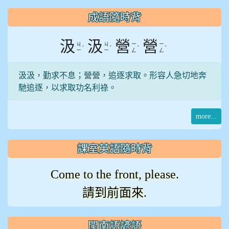
:::
成語隨時背
汲
汲
營
營
ㄐ
ㄐ
ㄧ
ㄧ
ˊ
ˊ
ˊ
ˊ
ㄧ
ㄧ
ㄥ
ㄥ
汲汲，勤求不息；營營，追逐求取。形容人急切地奔
馳追逐，以求取功名利祿。
more...
課室英語隨時背
Come to the front, please.
請到前面來.
閩南語諺語