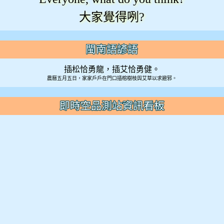
大家覺得咧?
閩南語諺語
插松恰勇龍，插艾恰勇健。
農曆五月五日，家家戶戶在門口插榕樹枝與艾草以求避邪。
即時空品測站資訊看板