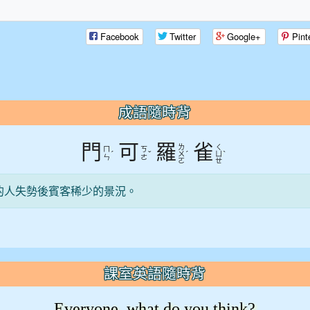
Facebook
Twitter
Google+
Pint
成語隨時背
門
可
羅
雀
ㄌ
ㄑ
ㄇ
ㄎ
ˊ
ˇ
ˊ
ˋ
ㄨ
ㄩ
ㄣ
ㄜ
ㄛ
ㄝ
的人失勢後賓客稀少的景況。
課室英語隨時背
Everyone, what do you think?