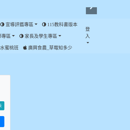
宣導評鑑專區
115教科書版本
登
師專區
家長及學生專區
入
水蜜桃班
廣興食農_草莓知多少
表